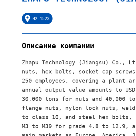
H2-1523
Описание компании
Zhapu Technology (Jiangsu) Co., Lt
nuts, hex bolts, socket cap screws
250 employees, covering a plant ar
annual output value amounts to USD
30,000 tons for nuts and 40,000 to
flange nuts, nylon lock nuts, weld
to class 10, and steel hex bolts, 
M3 to M39 for grade 4.8 to 12.9, a
main markets as Europe, America, J