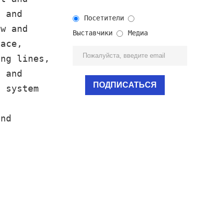
g and
Посетители
ow and
Выставчики
Медиа
nace,
ing lines,
s and
t system
,
and