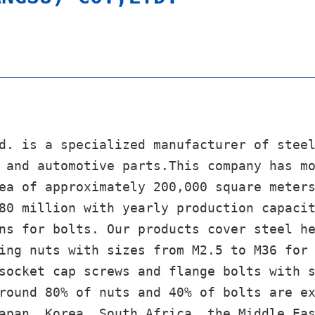
d. is a specialized manufacturer of stee
 and automotive parts.This company has m
ea of approximately 200,000 square meter
80 million with yearly production capaci
ns for bolts. Our products cover steel h
ing nuts with sizes from M2.5 to M36 for
socket cap screws and flange bolts with 
round 80% of nuts and 40% of bolts are e
apan, Korea, South Africa, the Middle Ea