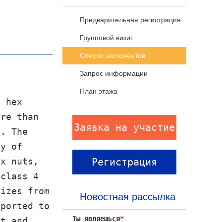
Предварительная регистрация
посетителей
Групповой визит
Список экспонентов
Запрос информации
План этажа
l hex
ore than
Заявка на участие
s. The
ty of
ex nuts,
Регистрация
 class 4
посетителей
sizes from
Новостная рассылка
xported to
Ты являешься
*
st and