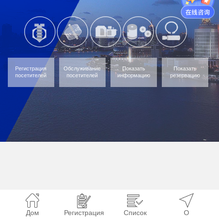
Регистрация
Обслуживание
Показать
Показать
посетителей
посетителей
информацию
резервацию
Дом
Регистрация
Список
О