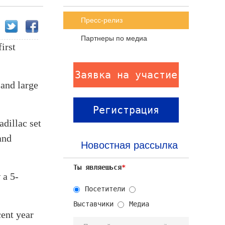
Пресс-релиз
Партнеры по медиа
irst
Заявка на участие
 and large
Регистрация
adillac set
посетителей
and
Новостная рассылка
Ты являешься
*
 a 5-
Посетители
Выставчики
Медиа
cent year