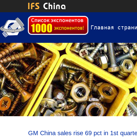
Главная стран
GM China sales rise 69 pct in 1st quart