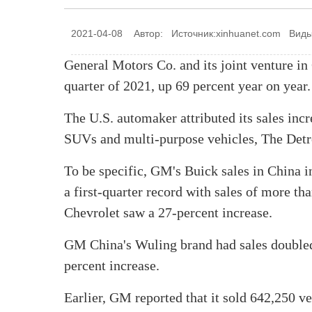
2021-04-08 Автор: Источник:xinhuanet.com Виды
General Motors Co. and its joint venture in
quarter of 2021, up 69 percent year on year.
The U.S. automaker attributed its sales inc
SUVs and multi-purpose vehicles, The Detr
To be specific, GM's Buick sales in China in 
a first-quarter record with sales of more th
Chevrolet saw a 27-percent increase.
GM China's Wuling brand had sales doubled
percent increase.
Earlier, GM reported that it sold 642,250 veh