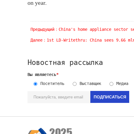
on year.
Предыдущий：China's home appliance sector s
Далее：1st LD-Writethru: China sees 9.66 ml
Новостная рассылка
Вы являетесь
*
Посетитель
Выставщик
Медиа